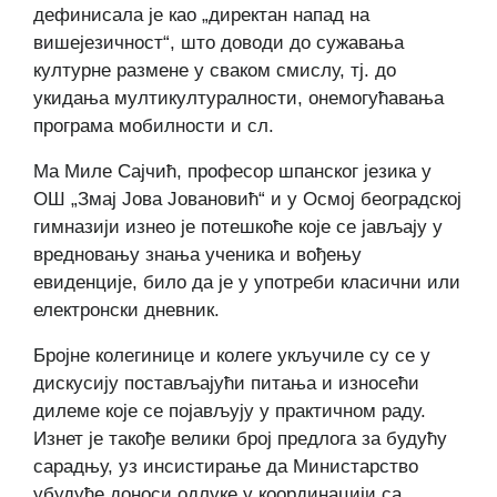
дефинисала је као „директан напад на
вишејезичност“, што доводи до сужавања
културне размене у сваком смислу, тј. до
укидања мултикултуралности, онемогућавања
програма мобилности и сл.
Ма Миле Сајчић, професор шпанског језика у
ОШ „Змај Јова Јовановић“ и у Осмој београдској
гимназији изнео је потешкоће које се јављају у
вредновању знања ученика и вођењу
евиденције, било да је у употреби класични или
електронски дневник.
Бројне колегинице и колеге укључиле су се у
дискусију постављајући питања и износећи
дилеме које се појављују у практичном раду.
Изнет је такође велики број предлога за будућу
сарадњу, уз инсистирање да Министарство
убудуће доноси одлуке у координацији са