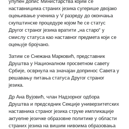
упућен допис Министарства којим се
наставницима страних језика сугерише двојако
оцењивање ученика у V разреду до окончања
скупштинске процедуре којом ће се статус
Другог страног језика вратити „на старо“ у
смислу статуса као наставног предмета који се
оцењује бројчано.
Затим се Снежана Марковић, представник
Друштва у Националном просветном савету
Србије, осврнула на значајан допринос Савета у
решавању питања статуса Другог страног
језика.
Др Ана Вујовић, члан Надзорног одбора
Друштва и председник Секције универзитетских
наставника страног језика струке импликације
актуелне језичке образовне политике у области
страних језика на вишим нивоима образовања