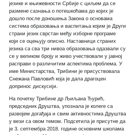
језике и књижевности Србије с циљем да се
размене сазнања о потешкоћама до којих је
дошло после доношења Закона о основама
система образовања и васпитања којим је Други
страни језик сврстан међу изборне програме
који се оцењују описно. Наставници страних
језика са сва три нивоа образовања одазвали су
се у великом броју и живо учествовали у јавној
расправи о различитим аспектима проблема. У
име Министарства, Трибини је присуствовала
Снежана Павловић која је дала драгоцен
допринос дискусији.
На почетку Трибине др Љиљана Ђурић,
председник Друштва, упознала је колеге са
развојем догађаја и свим активностима Друштва
у вези са овом темом. Подсетила је присутне да
је 3. септембра 2018. године основним школама