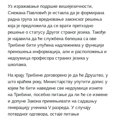
Уз изражавање подршке вишејезичности,
Снежана Павловић је истакла да је формирана
радна група за вредновање законског решења
која је предложила да се врати претходно
решење о статусу Другог страног језика. Такође
је најавила да ће службена белешка са ове
Трибине бити упућена надлежнима у функцији
преношења информација, али и расположења и
недоумица професора страних језика у
школама.
На крају Трибине договорено је да ће Друштво, у
што краћем року, Министарству упутити допис у
којем ће бити наведене све недоумице изнете
на Трибини, посебно питање да ли ће се измене
и допуне Закона примењивати на садашњу
генерацију ученика V разреда. У случају
потврдног одговора, остаје питање