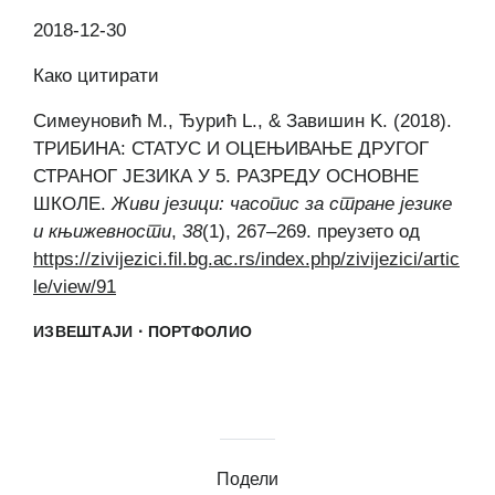
2018-12-30
Како цитирати
Симеуновић M., Ђурић L., & Завишин K. (2018).
ТРИБИНА: СТАТУС И ОЦЕЊИВАЊЕ ДРУГОГ
СТРАНОГ ЈЕЗИКА У 5. РАЗРЕДУ ОСНОВНЕ
ШКОЛЕ.
Живи језици: часопис за стране језике
и књижевности
,
38
(1), 267–269. преузето од
https://zivijezici.fil.bg.ac.rs/index.php/zivijezici/artic
le/view/91
·
ИЗВЕШТАЈИ
ПОРТФОЛИО
Подели