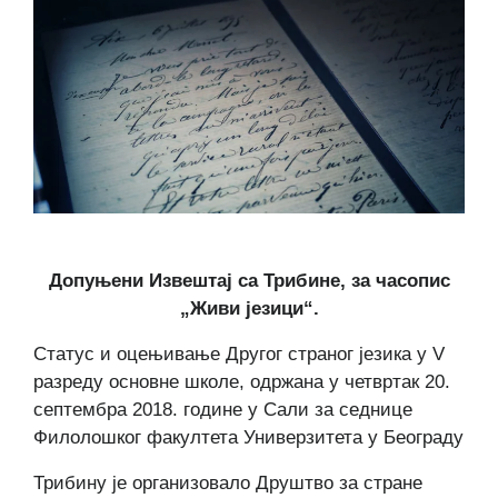
Допуњени Извештај са Трибине, за часопис
„Живи језици“.
Статус и оцењивање Другог страног језика у V
разреду основне школе, одржана у четвртак 20.
септембра 2018. године у Сали за седнице
Филолошког факултета Универзитета у Београду
Трибину је организовало Друштво за стране