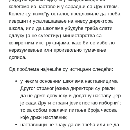
колегама из наставе и у сарадњи са Друштвом.
Колеге су, између осталог, предложиле да треба
извршити усаглашавање на нивоу директора
школа, или да школама убудуће треба слати
одлуку (а не сугестију) министарства са
конкретним инструкцијама, како би се избегло
неразумевање или произвољно тумачење
дописа.
Од проблема најчешће су истицани следећи:
у неким основним школама наставницима
Другог страног језика директори су рекли
да не држе допунску и додатну наставу „јер
је сада Други страни језик постао изборни“;
то за собом повлачи питање броја часова
које држи наставник;
наставници не знају да ли треба или не да