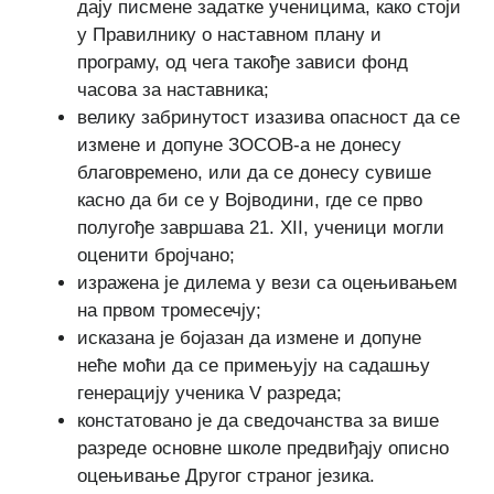
дају писмене задатке ученицима, како стоји
у Правилнику о наставном плану и
програму, од чега такође зависи фонд
часова за наставника;
велику забринутост изазива опасност да се
измене и допуне ЗОСОВ-а не донесу
благовремено, или да се донесу сувише
касно да би се у Војводини, где се прво
полугође завршава 21. ХII, ученици могли
оценити бројчано;
изражена је дилема у вези са оцењивањем
на првом тромесечју;
исказана је бојазан да измене и допуне
неће моћи да се примењују на садашњу
генерацију ученика V разреда;
констатовано је да сведочанства за више
разреде основне школе предвиђају описно
оцењивање Другог страног језика.