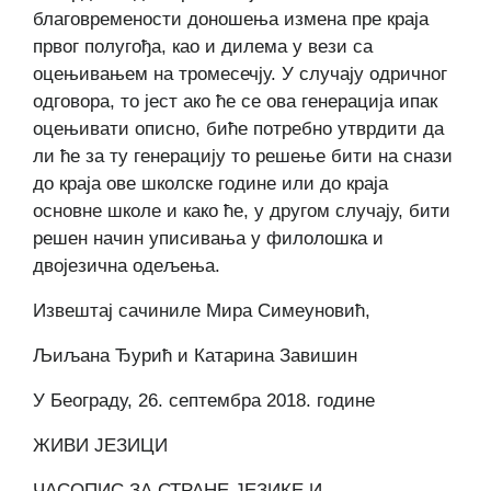
благовремености доношења измена пре краја
првог полугођа, као и дилема у вези са
оцењивањем на тромесечју. У случају одричног
одговора, то јест ако ће се ова генерација ипак
оцењивати описно, биће потребно утврдити да
ли ће за ту генерацију то решење бити на снази
до краја ове школске године или до краја
основне школе и како ће, у другом случају, бити
решен начин уписивања у филолошка и
двојезична одељења.
Извештај сачиниле Мира Симеуновић,
Љиљана Ђурић и Катарина Завишин
У Београду, 26. септембра 2018. године
ЖИВИ ЈЕЗИЦИ
ЧАСОПИС ЗА СТРАНЕ ЈЕЗИКЕ И