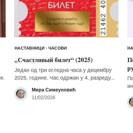
·
НАСТАВНИЦИ
ЧАСОВИ
Н
„Счастливый билет“ (2025)
П
р
Један од три огледна часа у децембру
е.
2025. године. Час одржан у 4. разреду...
П
и
Мира Симеуновић
11/02/2026