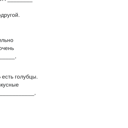
одругой.
ельно
очень
_____,
 есть голубцы.
вкусные
____________,