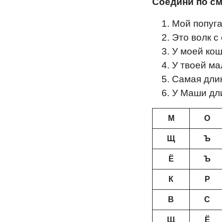
Соедини по см
Мой попу
Это во
У мое
У твоей
Самая д
У Маши
М
О
Щ
Ъ
Ё
Ъ
К
Р
В
С
Щ
Ё