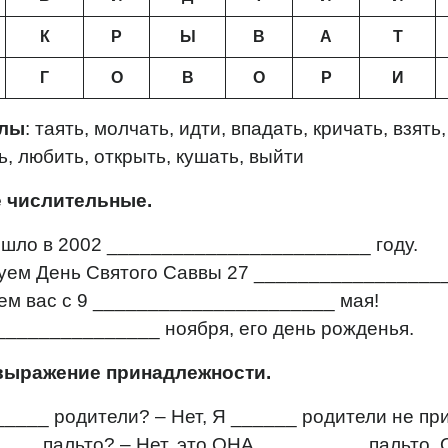
К
Р
Ы
В
А
Т
Г
О
В
О
Р
И
олы
: таять, молчать, идти, впадать, кричать, взять
ь, любить, открыть, кушать, выйти
е числительные.
ошло в 2002 ________________________ году.
уем День Святого Саввы 27 __________________
ем вас с 9 ______________________ мая!
_______________ ноября, его день рожденья.
выражение принадлежности.
____ родители? – Нет, Я ______ родители не пр
___ пальто? – Нет, это ОНА __________пальто.