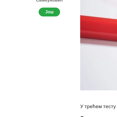
Симеуновић
Још
У трећем тесту