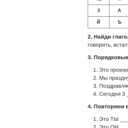
З
А
Й
Ъ
2. Найди глаг
говорить, встат
3. Порядковы
Это произ
Мы праздн
Поздравля
Сегодня 3 
4. Повторяем 
Это ТЫ ___
Это ОН ___