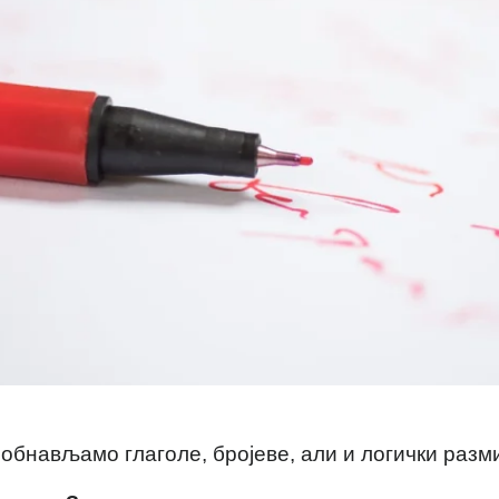
 обнављамо глаголе, бројеве, али и логички раз