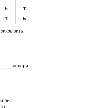
Ь
Т
Т
Ь
, закрывать,
____ января.
ишли.
 ОН ________