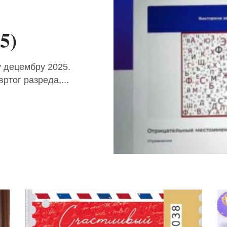
5)
у децембру 2025.
ртог разреда,...