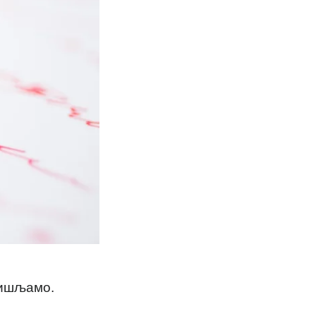
мишљамо.