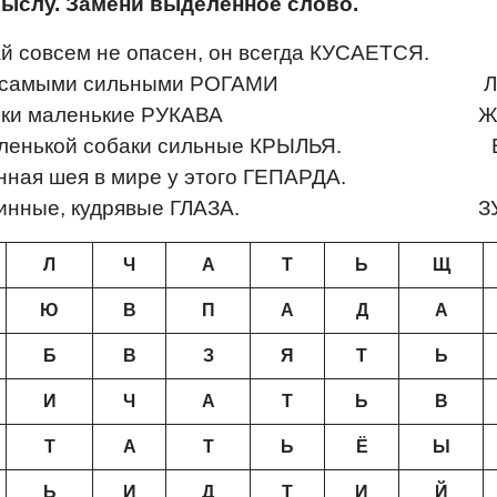
ыслу. Замени выделенное слово.
гай совсем не опасен, он всегда КУСАЕТСЯ
лк с самыми сильными РОГАМИ Л
й кошки маленькие РУКАВА Ж
 маленькой собаки сильные КРЫЛЬЯ. 
линная шея в мире у этого ГЕПАРДА.
 длинные, кудрявые ГЛАЗА. ЗУ
Л
Ч
А
Т
Ь
Щ
Ю
В
П
А
Д
А
Б
В
З
Я
Т
Ь
И
Ч
А
Т
Ь
В
Т
А
Т
Ь
Ё
Ы
Ь
И
Д
Т
И
Й