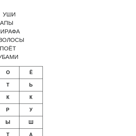
. УШИ
АПЫ
ИРАФА
ВОЛОСЫ
 ПОЁТ
БАМИ
О
Ё
Т
Ь
К
К
Р
У
Ы
Ш
Т
А