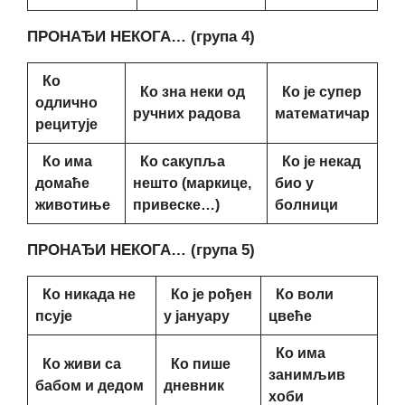
ПРОНАЂИ НЕКОГА… (група 4)
Ко
Ко зна неки од
Ко је супер
одлично
ручних радова
математичар
рецитује
Ко има
Ко сакупља
Ко је некад
домаће
нешто
(маркице,
био у
животиње
привеске…)
болници
ПРОНАЂИ НЕКОГА… (група 5)
Ко никада не
Ко је рођен
Ко воли
псује
у јануару
цвеће
Ко има
Ко живи са
Ко пише
занимљив
бабом и дедом
дневник
хоби