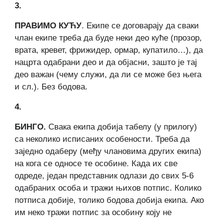
3.
ПРАВИМО КУЋУ
. Екипе се договарају да сваки
члан екипе треба да буде неки део куће (прозор,
врата, кревет, фрижидер, ормар, купатило…), да
нацрта одабрани део и да објасни, зашто је тај
део важан (чему служи, да ли се може без њега
и сл.). Без бодова.
4.
БИНГО.
Свака екипа добија табелу (у прилогу)
са неколико исписаних особености. Треба да
заједно одаберу (међу члановима других екипа)
на кога се односе те особине. Када их све
одреде, један представник одлази до свих 5-6
одабраних особа и тражи њихов потпис. Колико
потписа добије, толико бодова добија екипа. Ако
им неко тражи потпис за особину коју не