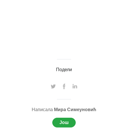
Подели
Написала
Мира Симеуновић
Још