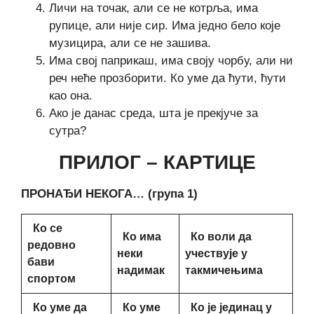
Личи на точак, али се не котрља, има
рупице, али није сир. Има једно бело које
музицира, али се не зашива.
Има свој паприкаш, има своју чорбу, али ни
реч неће прозборити. Ко уме да ћути, ћути
као она.
Ако је данас среда, шта је прекјуче за
сутра?
ПРИЛОГ – КАРТИЦЕ
ПРОНАЂИ НЕКОГА… (група 1)
Ко се
Ко има
Ко воли да
редовно
неки
учествује у
бави
надимак
такмичењима
спортом
Ко уме да
Ко уме
Ко је јединац у