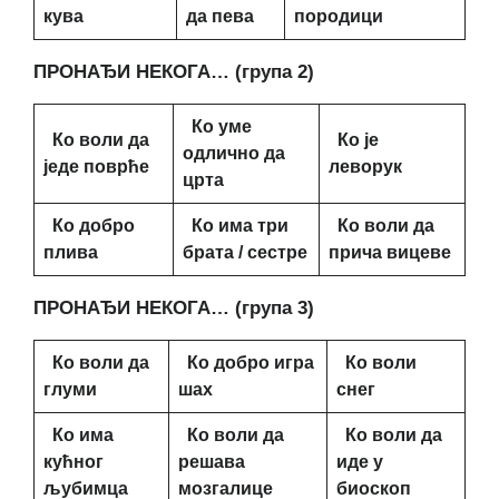
кува
да пева
породици
ПРОНАЂИ НЕКОГА… (група 2)
Ко уме
Ко воли да
Ко је
одлично да
једе поврће
леворук
црта
Ко добро
Ко има три
Ко воли да
плива
брата / сестре
прича вицеве
ПРОНАЂИ НЕКОГА… (група 3)
Ко воли да
Ко добро игра
Ко воли
глуми
шах
снег
Ко има
Ко воли да
Ко воли да
кућног
решава
иде у
љубимца
мозгалице
биоскоп