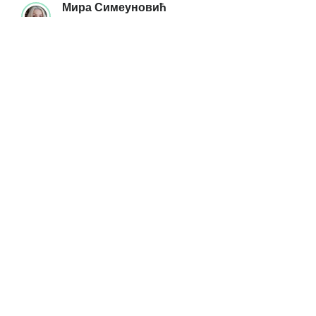
Мира Симеуновић
12/01/2026
Мира Симеуновић
„Вдохновение — это умение
приводить себя в рабочее
состояние.” — А. С. Пушкин