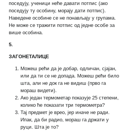
поседују, ученици неће давати потпис (ако
поседују ту особину, морају дати потпис).
Наведене особине се не понављају у групама.
Не може се тражити потпис од једне особе за
више особина.
5.
ЗАГОНЕТАЛИЦЕ
Можеш рећи да је добар, одличан, сјајан,
или да ти се не допада. Можеш рећи било
шта, али не док га не видиш (прво га
мораш видети).
Ако један термометар показује 25 степени,
колико ће показати три термометра?
Тај предмет је врео, јер иначе не ради.
Ипак, да би радио, мораш га држати у
руци. Шта је то?