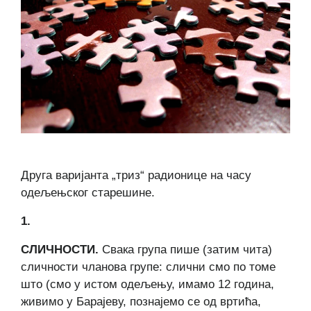
Друга варијанта „триз“ радионице на часу
одељењског старешине.
1.
СЛИЧНОСТИ.
Свака група пише (затим чита)
сличности чланова групе: слични смо по томе
што (смо у истом одељењу, имамо 12 година,
живимо у Барајеву, познајемо се од вртића,