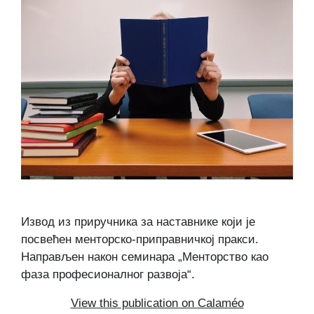
Извод из приручника за наставнике који је
посвећен менторско-приправничкој пракси.
Направљен након семинара „Менторство као
фаза професионалног развоја“.
View this publication on Calaméo