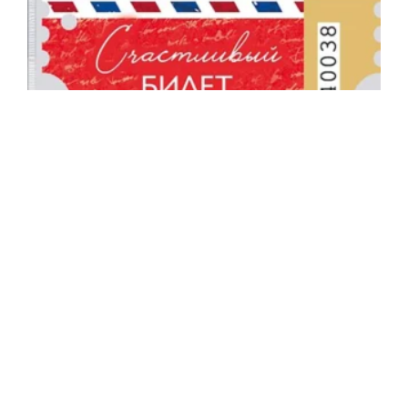
·
НАСТАВНИЦИ
ЧАСОВИ
„Счастливый билет“ (2025)
Један од три огледна часа у децембру 2025.
године. Час одржан у 4. разреду...
Мира Симеуновић
11/02/2026