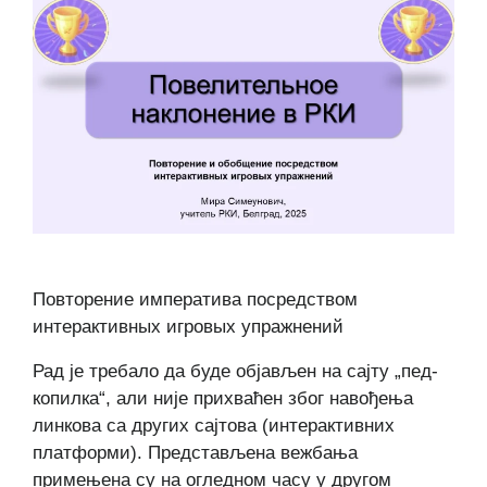
Повторение императива посредством
интерактивных игровых упражнений
Рад је требало да буде објављен на сајту „пед-
копилка“, али није прихваћен због навођења
линкова са других сајтова (интерактивних
платформи). Представљена вежбања
примењена су на огледном часу у другом