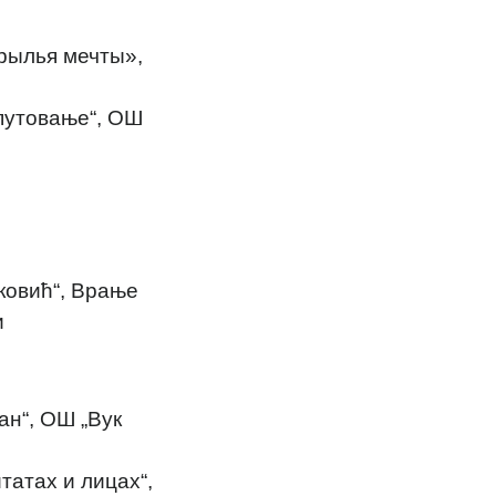
крылья мечты»,
 путовање“, ОШ
ковић“, Врање
и
ан“, ОШ „Вук
татах и лицах“,