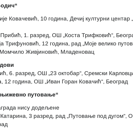
Водич“
ије Ковачевић, 10 година, Дечиј културни центар 
 Прибић, 1. разред, ОШ „Коста Трифковић“, Беогр
ја Трифуновић, 12 година, рад „Моје велико путо
Ш Момчило Живјиновић, Младеновац
дови
ић, 6. разред, ОШ „23 октобар“, Сремски Карловц
, 12 година, ОШ „Иван Горан Ковачић“, Београд
Књижевно путовање“
аграда нису додељене
 Катарина, 3 разред, рад „Путовање под дугом“, 
рад