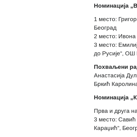
Номинација „
1 место: Григор
Београд
2 место: Ивoна
3 место: Емили
до Русије“, О
Похваљени ра
Анастасија Дул
Бркић Каролина
Номинација „
Прва и друга н
3 место: Савић
Караџић“, Беог