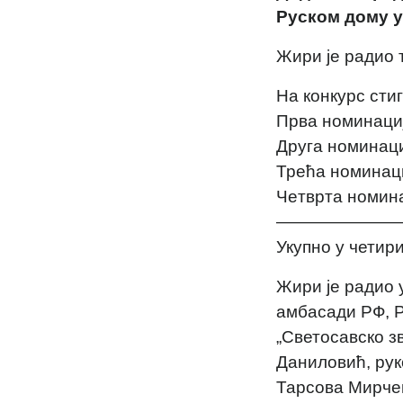
Руском дому у
Жири је радио т
На конкурс стиг
Прва номинац
Друга номина
Трећа номин
Чeтврта номи
———————
Укупно у четир
Жири је радио 
амбасади РФ, Р
„Светосавско з
Даниловић, рук
Тарсова Мирче