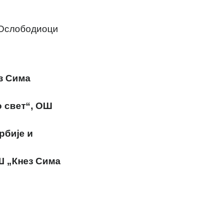
„Ослободиоци
ез Сима
о свет“, ОШ
рбије и
Ш „Кнез Сима