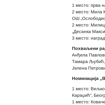
1 место: прва 
2 место: Мила 
OШ „Ослободио
2 место: Милиц
„Десанка Макси
3 место: награ
Похваљени ра
Анђела Павлови
Тамара Љубић, 
Јелена Петрови
Номинација „
1 место: Вељко 
Караџић“, Беог
1 место: Ковач