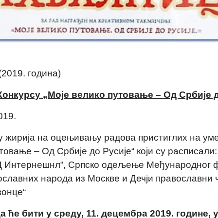
(2019. година)
Конкурсу „Моје велико путовање – Од Србије д
019.
у жирија на оцењивању радова пристиглих на уме
товање – Од Србије до Русије“ који су расписали:
Д Интернешнл“, Српско одељење Међународног 
ославних народа из Москве и Дечји православни 
вонце“
 ће бити у среду, 11. децембра 2019. године, у