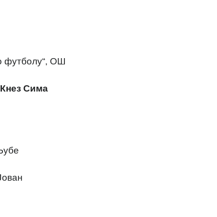
о футболу“, ОШ
„Кнез Сима
„Љубе
Јован