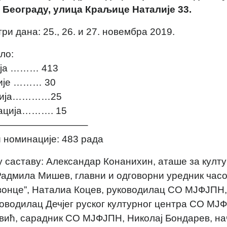
 Београду, улица Краљице Наталије 33.
ри дана: 25., 26. и 27. новембра 2019.
ло:
ија ……… 413
ције ……… 30
ација…………25
нација………. 15
—————————–
и номинације: 483 радa
у саставу: Александар Конанихин, аташе за култу
адмила Мишев, главни и одговорни уредник час
вонце”, Наталиа Коцев, руководилац СО МЈФЈПН,
оводилац Дечјег руског културног центра СО МЈФ
вић, сарадник СО МЈФЈПН, Николај Бондарев, на