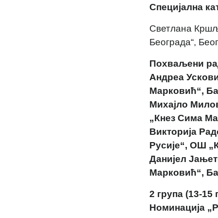
Специјална ка
Светлана Кршљ
Београда“, Бео
Похваљени ра
Андреа Ускови
Марковић“, Ба
Михајло Милов
„Кнез Сима Ма
Викторија Рад
Русије“, ОШ „
Данијел Јањет
Марковић“, Ба
2 група (13-15
Номинација „Р