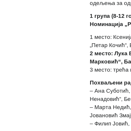
одељења за одн
1 група (8-12 г
Номинација „Р
1 место: Ксени
„Петар Кочић“,
2 место: Лука
Марковић“, Ба
3 место: трећа
Похваљени ра
– Ана Суботић,
Ненадовић“, Бе
– Марта Недић,
Јовановић Змај
– Филип Јовић,