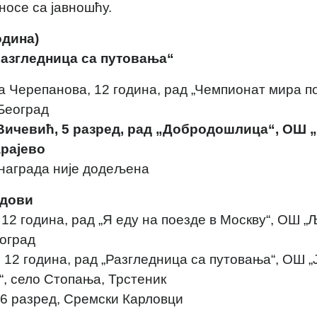
осе са јавношћу.
одина)
азгледница са путовања“
ја Черепанова, 12 година, рад „Чемпионат мира п
 Београд
 Вичевић, 5 разред, рад „Добродошлица“, ОШ 
рајево
 награда није додељена
дови
 12 година, рад „Я еду на поезде в Москву“, ОШ 
оград
 12 година, рад „Разгледница са путовања“, ОШ „
“, село Стопања, Трстеник
 6 разред, Сремски Карловци