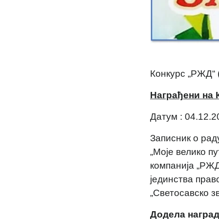
Конкурс „РЖД“ 
Награђени на 
Датум : 04.12.2
Записник о рад
„Моје велико пу
компанија „РЖ
јединства прав
„Светосавско з
Додела награда