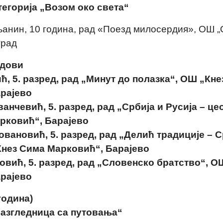
тегорија „Возом око света“
анин, 10 година, рад «Поезд милосердия», OШ 
град
дови
ћ, 5. разред, рад „Минут до полазка“, ОШ „Кн
рајево
анчевић, 5. разред, рад „Србија и Русија – це
рковић“, Барајево
овановић, 5. разред, рад „Делић традиције – С
Кнез Сима Марковић“, Барајево
овић, 5. разред, рад „Словенско братство“, О
рајево
 година)
азгледница са путовања“