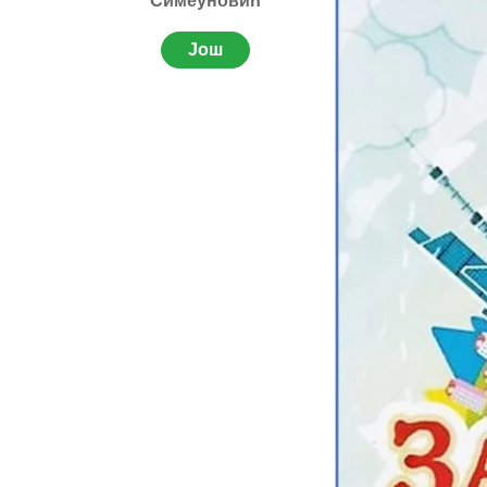
Симеуновић
Још