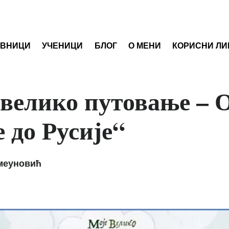
АВНИЦИ
УЧЕНИЦИ
БЛОГ
О МЕНИ
КОРИСНИ ЛИ
 велико путовање – 
 до Русије“
меуновић