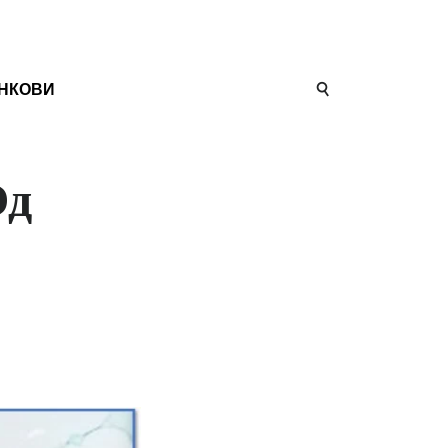
НКОВИ
Од