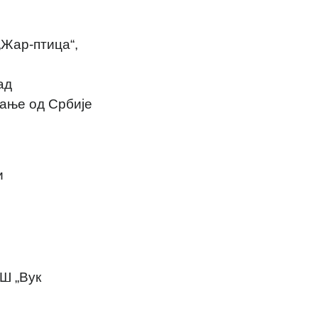
„Жар-птица“,
ад
вање од Србије
и
ОШ „Вук