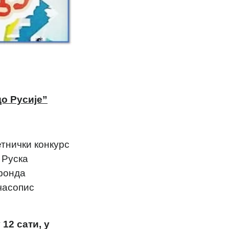
о Русије”
тнички конкурс
 Руска
фонда
часопис
 12 сати, у