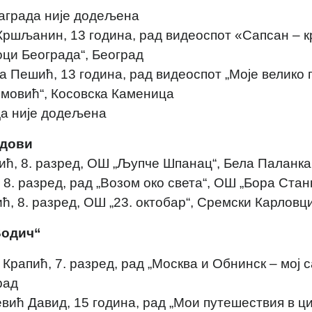
награда није додељена
Кршљанин, 13 година, рад видеоспот «Сапсан – 
ци Београда“, Београд
а Пешић, 13 година, рад видеоспот „Моје велико
мовић“, Косовска Каменица
да није додељена
дови
ћ, 8. разред, ОШ „Љупче Шпанац“, Бела Паланка
8. разред, рад „Возом око света“, ОШ „Бора Стан
ћ, 8. разред, ОШ „23. октобар“, Сремски Карловц
Водич“
Крапић, 7. разред, рад „Москва и Обнинск – мој с
рад
евић Давид, 15 година, рад „Мои путешествия в ци