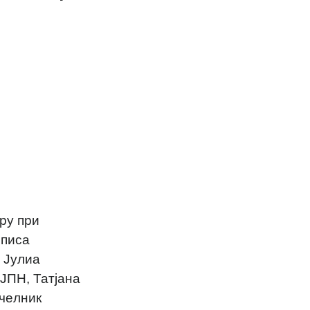
ру при
описа
 Јулиа
ЈПН, Татјана
чeлник