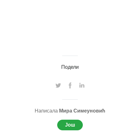
Подели
Написала
Мира Симеуновић
Још