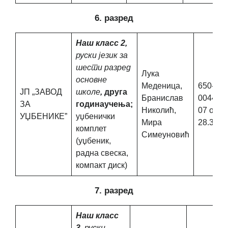
6. разред
Наш класс 2,
руски језик за
шести
разред
Лука
основне
Меденица,
650-02-
ЈП „ЗАВОД
школе
,
друга
Бранислав
00449/2
ЗА
годинаучења;
Николић,
07 од
УЏБЕНИКЕ”
уџбенички
Мира
28.3.20
комплет
Симеуновић
(уџбеник,
радна свеска,
компакт диск)
7. разред
Наш класс
3,
руски