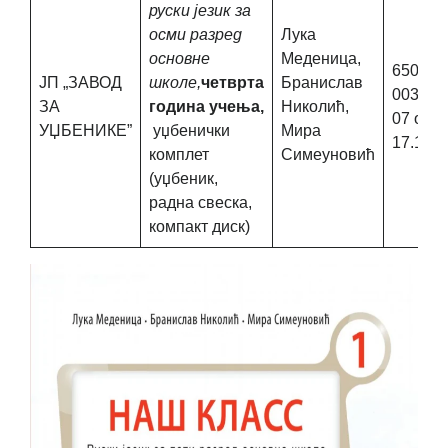
руски језик за
осми разред
Лука
основне
Меденица,
650-02-
ЈП „ЗАВОД
школе,
четврта
Бранислав
00303/
ЗА
година учења,
Николић,
07 од
УЏБЕНИКЕ”
уџбенички
Мира
17.11.2
комплет
Симеуновић
(уџбеник,
радна свеска,
компакт диск)