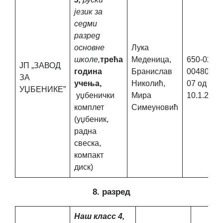
језик за
седми
разред
основне
Лука
школе,
трећа
Меденица,
650-02-
ЈП „ЗАВОД
година
Бранислав
00480/20
ЗА
учења,
Николић,
07 од
УЏБЕНИКЕ”
уџбенички
Мира
10.1.2020
комплет
Симеуновић
(уџбеник,
радна
свеска,
компакт
диск)
8. разред
Наш класс 4,