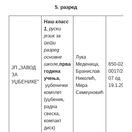
5. разред
Наш класс
1,
руски
језик за
пети
разред
основне
Лука
школе,
прва
Меденица,
650-02-
ЈП „ЗАВОД
година
Бранислав
0017/2017
ЗА
учења,
Николић,
07 од
УЏБЕНИКЕ”
уџбенички
Мира
19.1.2018.
комплет
Симеуновић
(уџбеник,
радна
свеска,
компакт
диск)