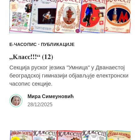
·
Е-ЧАСОПИС
ПУБЛИКАЦИЈЕ
„Класс!!!“ (12)
Секција руског језика "Умница" у Дванаестој
београдској гимназији објављује електронски
часопис секције.
Мира Симеуновић
28/12/2025