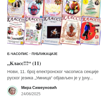
·
Е-ЧАСОПИС
ПУБЛИКАЦИЈЕ
„Класс!!!“ (11)
Нови, 11. број електронског часописа секције
руског језика „Умница“ објављен је у јуну...
Мира Симеуновић
24/06/2025