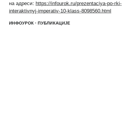
на адреси:
https://infourok.ru/prezentaciya-po-rki-
interaktivnyj-imperativ-10-klass-8098560.html
·
ИНФОУРОК
ПУБЛИКАЦИЈЕ