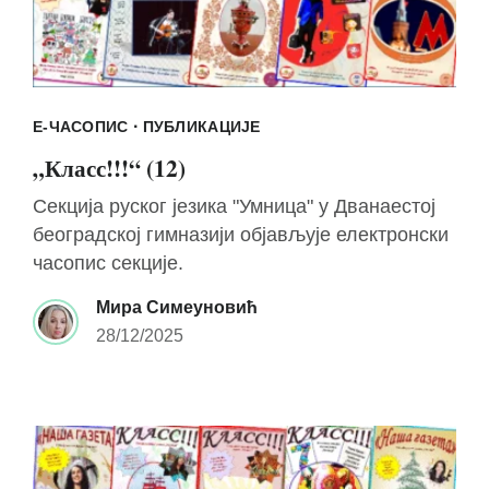
·
Е-ЧАСОПИС
ПУБЛИКАЦИЈЕ
„Класс!!!“ (12)
Секција руског језика "Умница" у Дванаестој
београдској гимназији објављује електронски
часопис секције.
Мира Симеуновић
28/12/2025