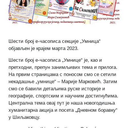
Шести број е-часописа секције „Умница“
објављен је крајем марта 2023.
Шести број е-часописа „Умнице“ је, као и
претходни, препун занимљивих тема и прилога.
На првим страницама с поносом смо се сетили
некадашње „умнице“ – Марије Марковић. Затим
смо се бавили детаљима руске историје и
географије, спортским и научним достигнућима.
Централна тема овај пут је наша новогодишња
хуманитарна акција и посета „Дневном боравку“
у Шиљаковцу.