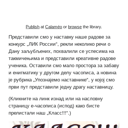
Publish
at
Calaméo
or
browse
the library.
Представили смо у наставку наше радове за
конкурс „ЛИК России“, рекли неколико речи о
Дану заљубљених, похвалили се успесима на
такмичењима и представили креативне радове
ученика. Оставили смо мало простора за забаву
и енигматику у другом делу часописа, а новина
је рубрика „Упознајемо наставнике“, у којој смо
први пут представили једну драгу наставницу.
(Кликните на линк изнад или на насловну
страницу е-часописа (испод) како бисте
прелистали наш „Класс!!!“.)