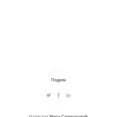
Подели
Написала
Мира Симеуновић