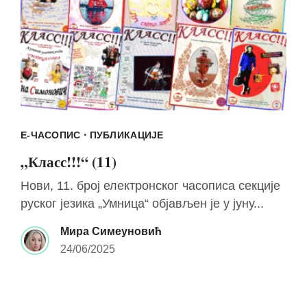
·
Е-ЧАСОПИС
ПУБЛИКАЦИЈЕ
„Класс!!!“ (11)
Нови, 11. број електронског часописа секције
руског језика „Умница“ објављен је у јуну...
Мира Симеуновић
24/06/2025