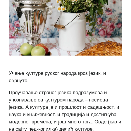
Учење културе руског народа кроз језик, и
обрнуто.
Проучавање страног језика подразумева и
упознавање са културом народа – носиоца
језика. А култура је и прошлост и садашњост, и
наука и књижевност, и традиција и достигнућа
модерног времена, и још много тога. Овде (као и
на сајту пед-копилка) делић културе.