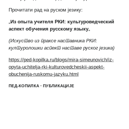
Прочитати рад на руском језику:
„
Из опыта учителя РКИ: культуроведческий
аспект обучения русскому языку
„
(Искуство из праксе наставника РКИ:
културолошки аспект наставе руског језика)
https://ped-kopilka.ru/blogs/mira-simeunovich/iz-
opyta-uchitelja-rki-kulturovedcheskii-aspekt-
obuchenija-ruskomu-jazyku.html
·
ПЕД-КОПИЛКА
ПУБЛИКАЦИЈЕ