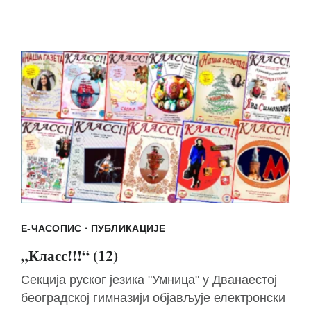
·
Е-ЧАСОПИС
ПУБЛИКАЦИЈЕ
„Класс!!!“ (12)
Секција руског језика "Умница" у Дванаестој
београдској гимназији објављује електронски