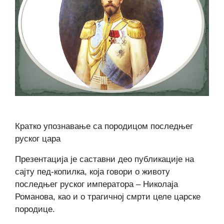
Кратко упознавање са породицом последњег
руског цара
Презентација је саставни део публикације на
сајту пед-копилка, која говори о животу
последњег руског императора – Николаја
Романова, као и о трагичној смрти целе царске
породице.