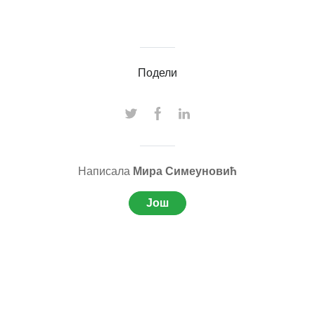
Подели
Написала
Мира Симеуновић
Још