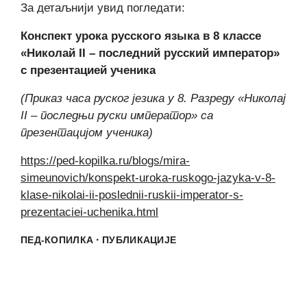
За детаљнији увид погледати:
Конспект урока русского языка в 8 классе
«Николай II – последний русский император»
с презентацией ученика
(Приказ часа руског језика у 8. Разреду «Николај
II – последњи руски император» са
презентацијом ученика)
https://ped-kopilka.ru/blogs/mira-
simeunovich/konspekt-uroka-ruskogo-jazyka-v-8-
klase-nikolai-ii-poslednii-ruskii-imperator-s-
prezentaciei-uchenika.html
·
ПЕД-КОПИЛКА
ПУБЛИКАЦИЈЕ