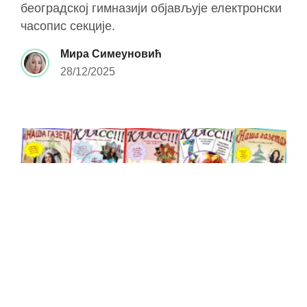
београдској гимназији објављује електронски
часопис секције.
Мира Симеуновић
28/12/2025
·
Е-ЧАСОПИС
ПУБЛИКАЦИЈЕ