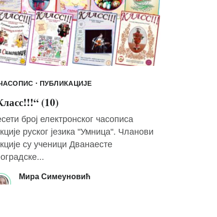
·
-ЧАСОПИС
ПУБЛИКАЦИЈЕ
ласс!!!“ (10)
сети број електронског часописа
кције руског језика "Умница". Чланови
кције су ученици Дванаесте
оградске...
Мира Симеуновић
31/12/2024