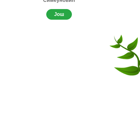
Симеуновић
Још