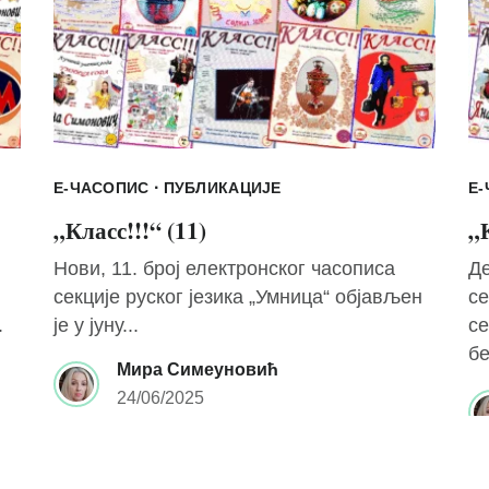
·
Е-ЧАСОПИС
ПУБЛИКАЦИЈЕ
Е
„Класс!!!“ (11)
„К
Нови, 11. број електронског часописа
Де
секције руског језика „Умница“ објављен
се
.
је у јуну...
се
бе
Мира Симеуновић
24/06/2025