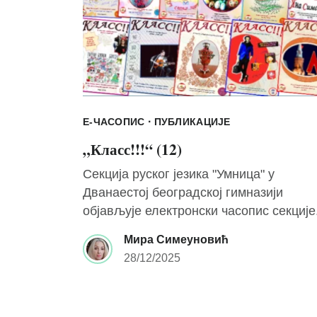
·
Е-ЧАСОПИС
ПУБЛИКАЦИЈЕ
„Класс!!!“ (12)
Секција руског језика "Умница" у
Дванаестој београдској гимназији
објављује електронски часопис секције
Мира Симеуновић
28/12/2025