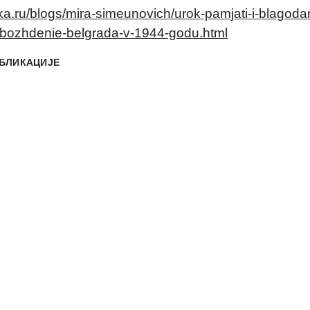
lka.ru/blogs/mira-simeunovich/urok-pamjati-i-blagodar
bozhdenie-belgrada-v-1944-godu.html
БЛИКАЦИЈЕ