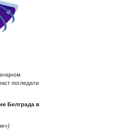
начајном
текст погледати
ие Белграда в
не»)