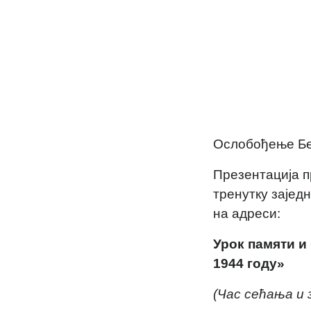
Ослобођење Бео
Презентација пр
тренутку заједн
на адреси:
Урок памяти и
1944 году»
(Час сећања и