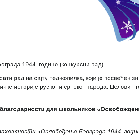
града 1944. године (конкурсни рад).
ати рад на сајту пед-копилка, који је посвећен з
ичке историје руског и српског народа. Целовит 
 благодарности для школьников «Освобожден
 захвалности «Ослобођење Београда 1944. годи