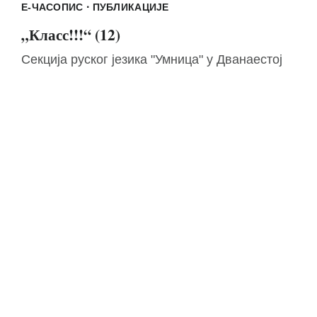
·
Е-ЧАСОПИС
ПУБЛИКАЦИЈЕ
„Класс!!!“ (12)
Секција руског језика "Умница" у Дванаестој
београдској гимназији објављује електронски
часопис секције.
Мира Симеуновић
28/12/2025