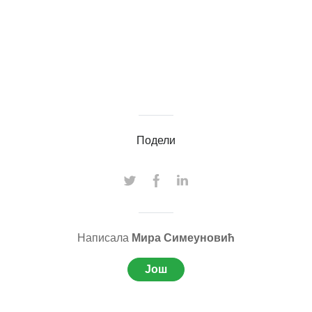
Подели
Написала
Мира Симеуновић
Још