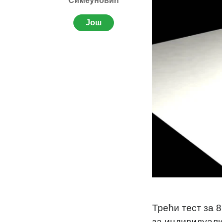
Симеуновић
Још
Трећи тест за 
за индивидуали