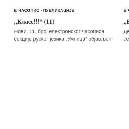
·
Е-ЧАСОПИС
ПУБЛИКАЦИЈЕ
Е
„Класс!!!“ (11)
„К
Нови, 11. број електронског часописа
Де
секције руског језика „Умница“ објављен
се
.
је у јуну...
се
бе
Мира Симеуновић
24/06/2025
О мени
Шта је комильфо?
Контакт
Како користити сај