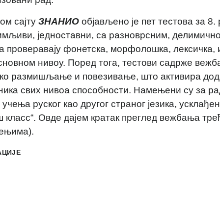
ом сајту
ЗНАНИО
објављено је пет тестова за 8.
имљиви, једноставни, са разноврсним, делимичн
а проверавају фонетска, морфолошка, лексичка,
сновном нивоу. Поред тога, тестови садрже вежб
чко размишљање и повезивање, што активира до
ника свих нивоа способности. Намењени су за ра
 учења руског као другог страног језика, усклађен
 класс“. Овде дајем кратак преглед вежбања трећ
ењима).
АЦИЈЕ