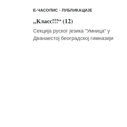
·
Е-ЧАСОПИС
ПУБЛИКАЦИЈЕ
„Класс!!!“ (12)
Секција руског језика "Умница" у
Дванаестој београдској гимназији
објављује електронски часопис секције
Мира Симеуновић
28/12/2025