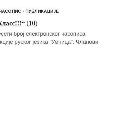
·
-ЧАСОПИС
ПУБЛИКАЦИЈЕ
ласс!!!“ (10)
сети број електронског часописа
кције руског језика "Умница". Чланови
кције су ученици Дванаесте
оградске...
Мира Симеуновић
31/12/2024
т