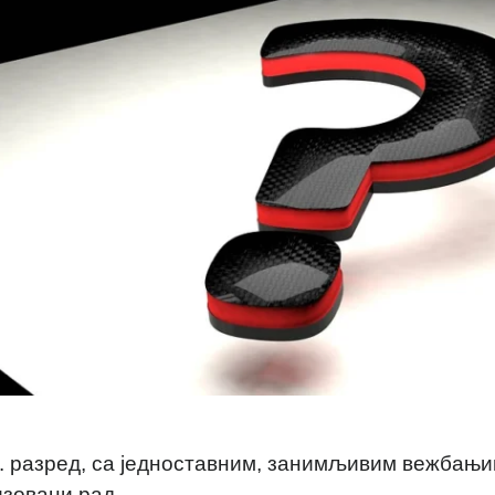
8. разред, са једноставним, занимљивим вежбањи
зовани рад.