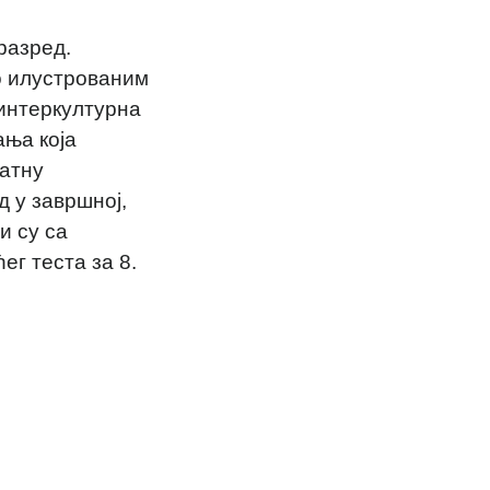
 разред.
о илустрованим
 интеркултурна
ања која
датну
д у завршној,
и су са
ег теста за 8.