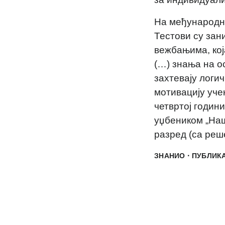
На међународн
Тестови су зан
вежбањима, кој
(…) знања на о
захтевају логи
мотивацију уче
четвртој години
уџбеником „Наш
разред (са реш
·
ЗНАНИО
ПУБЛИК