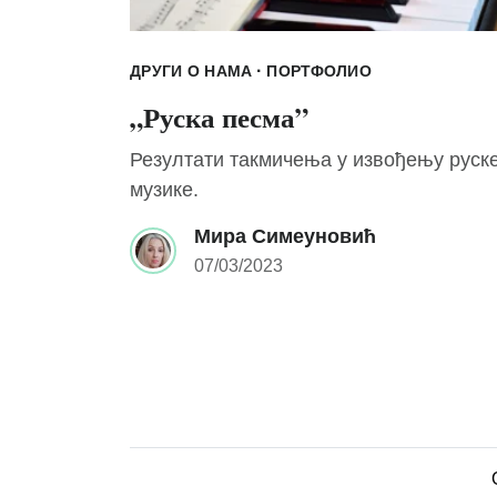
·
ДРУГИ О НАМА
ПОРТФОЛИО
„Руска песма”
Резултати такмичења у извођењу руск
музике.
Мира Симеуновић
07/03/2023
Пагинација
чланака