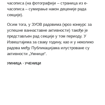
часописа (на фотографији – страница из е-
часописа – сумирање након деценије рада
секције).
Осим тога, у ЗУОВ радовима (кроз конкурс за
успешне ваннаставне активности) такође је
представљен рад секције у том периоду. У
Извештајима за сваку годину, као и у неколико
радова међу Публикацијама илустроване су
активности „Умнице“.
·
УМНИЦА
УЧЕНИЦИ