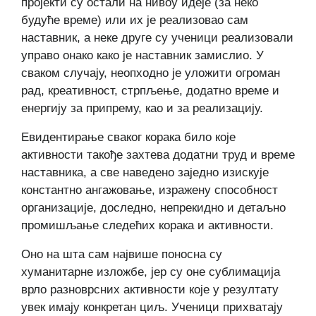
пројекти су остали на нивоу идеје (за неко
будуће време) или их је реализовао сам
наставник, а неке друге су ученици реализовали
управо онако како је наставник замислио. У
сваком случају, неопходно је уложити огроман
рад, креативност, стрпљење, додатно време и
енергију за припрему, као и за реализацију.
Евидентирање сваког корака било које
активности такође захтева додатни труд и време
наставника, а све наведено заједно изискује
константно ангажовање, изражену способност
организације, доследно, непрекидно и детаљно
промишљање следећих корака и активности.
Оно на шта сам највише поносна су
хуманитарне изложбе, јер су оне сублимација
врло разноврсних активности које у резултату
увек имају конкретан циљ. Ученици прихватају