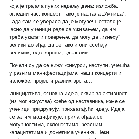
која је трајала пуних недељу дана: изложба,
огледни час, концерт. Тако је настала „Умница“.
Тада сам се уверила да је могуће! Постало је
јасно да ученици раде са уживањем, да им
треба указати поверење, да могу да „изнесу“
велики догађај, да се тако и они осећају
великим, одговорним, одраслим.
Почели су да се нижу конкурси, наступи, учешћа
у разним манифестацијама, наши концерти и
изложбе, пројекти разних врста…
Иницијатива, основна идеја, оквир за активност
(из мог искуства) креће од наставника, коме се
ученици придружују, прихватајући идеју. Идеја
се затим модификује, прилагођава се
могућностима, склоностима, реалним
капацитетима и дометима ученика. Неки