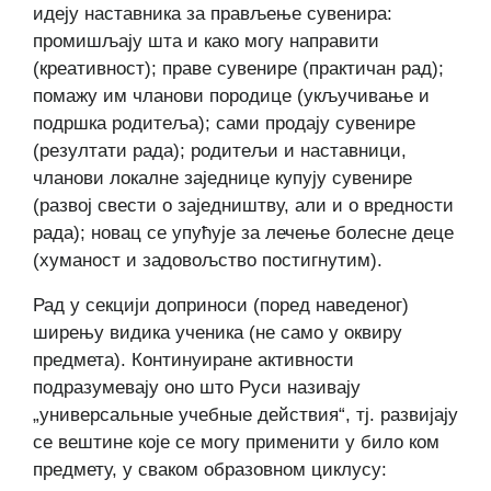
идеју наставника за прављење сувенира:
промишљају шта и како могу направити
(креативност); праве сувенире (практичан рад);
помажу им чланови породице (укључивање и
подршка родитеља); сами продају сувенире
(резултати рада); родитељи и наставници,
чланови локалне заједнице купују сувенире
(развој свести о заједништву, али и о вредности
рада); новац се упућује за лечење болесне деце
(хуманост и задовољство постигнутим).
Рад у секцији доприноси (поред наведеног)
ширењу видика ученика (не само у оквиру
предмета). Континуиране активности
подразумевају оно што Руси називају
„универсальные учебные действия“, тј. развијају
се вештине које се могу применити у било ком
предмету, у сваком образовном циклусу: