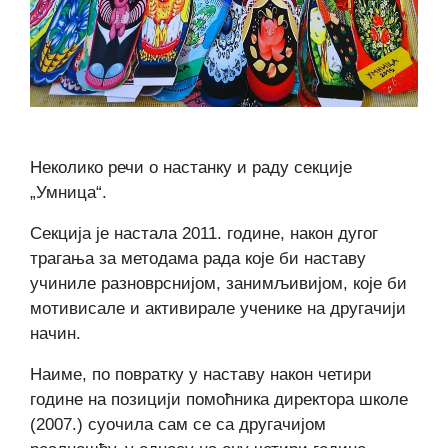
Неколико речи о настанку и раду секције
„Умница“.
Секција је настала 2011. године, након дугог
трагања за методама рада које би наставу
учиниле разноврснијом, занимљивијом, које би
мотивисале и активирале ученике на другачији
начин.
Наиме, по повратку у наставу након четири
године на позицији помоћника директора школе
(2007.) суочила сам се са другачијом