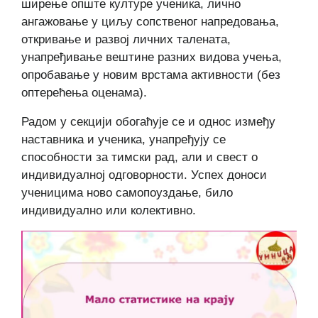
ширење опште културе ученика, лично
ангажовање у циљу сопственог напредовања,
откривање и развој личних талената,
унапређивање вештине разних видова учења,
опробавање у новим врстама активности (без
оптерећења оценама).
Радом у секцији обогаћује се и однос између
наставника и ученика, унапређују се
способности за тимски рад, али и свест о
индивидуалној одговорности. Успех доноси
ученицима ново самопоуздање, било
индивидуално или колективно.