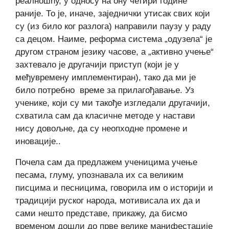
реалношћу, у односу на ону четири године
раније. То је, иначе, заједнички утисак свих који
су (из било ког разлога) направили паузу у раду
са децом. Наиме, реформа система „одузела“ је
другом страном језику часове, а „активно учење“
захтевало је другачији приступ (који је у
међувремену имплементиран), тако да ми је
било потребно време за прилагођавање. Уз
ученике, који су ми такође изгледали другачији,
схватила сам да класичне методе у настави
нису довољне, да су неопходне промене и
иновације..
Почела сам да предлажем ученицима учење
песама, глуму, упознавала их са великим
писцима и песницима, говорила им о историји и
традицији руског народа, мотивисала их да и
сами нешто представе, прикажу, да бисмо
временом дошли до прве велике манифестације